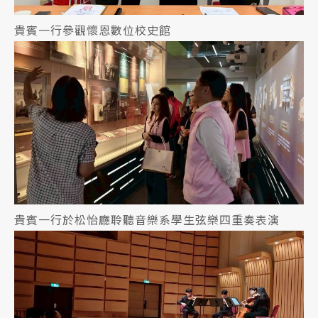
貴賓一行參觀懷恩數位校史館
貴賓一行於松怡廳聆聽音樂系學生弦樂四重奏表演