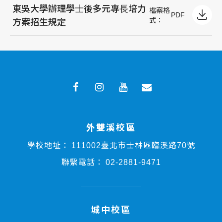
東吳⼤學辦理學⼠後多元專⻑培⼒
檔案格
PDF
式：
⽅案招⽣規定
外雙溪校區
學校地址：
111002臺北市士林區臨溪路70號
聯繫電話：
02-2881-9471
城中校區