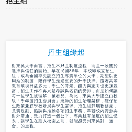
招生組
招生組緣起
對東吳大學而言，招生不只是制度流程，而是一段關於
選擇與信任的開始。早在民國
86
年，本校即成立招生
組，成為全國率先設立招生專責單位的大學，期望以更
周延的制度，陪伴學生走過重要的升學抉擇。隨著高等
教育環境日益多元，學生的背景、能力與志向也更加豐
富，招生工作不再只是考試與名額的安排，而是如何讓
每一位學生被理解、被看見。為此，東吳大學建立由校
級「學年度招生委員會」統籌的招生治理架構，確保招
生政策兼顧學校發展與學生需求。招生組隸屬教務處，
負責規劃、協調與推動各項招生事務，串聯校內資源與
對外溝通，致力打造一個公平、專業且有溫度的招生體
系，讓學生在踏入校園之前，就能感受到東吳對「適
合」的重視。