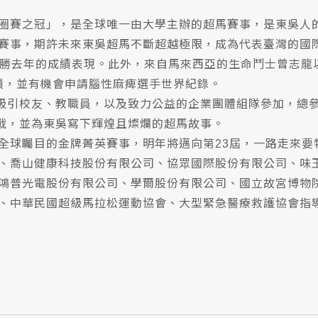
圈賽之冠」，是全球唯一由大學主辦的超馬賽事，是東吳人的
賽事，期許未來東吳超馬不斷超越極限，成為代表臺灣的國
更勝去年的成績表現。此外，來自馬來西亞的生命鬥士曾志龍以
成績，並有機會申請腦性麻痺選手世界紀錄。
吸引校友、教職員，以及致力公益的企業團體組隊參加，總參賽
挑戰，並為東吳寫下輝煌且燦爛的超馬故事。
全球矚目的金牌菁英賽事，明年將邁向第23屆，一路走來要
、喬山健康科技股份有限公司、協眾國際股份有限公司、味
鴻普光電股份有限公司、學爾股份有限公司、國立故宮博物
、中華民國超級馬拉松運動協會、大型緊急醫療救護協會指