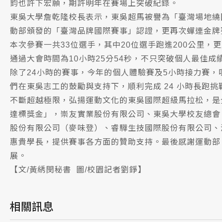
鈞也許下宏願，期許明年在賽場上突破紀錄。
東吳大學詹乾隆校長表示，東吳超馬被譽為「臺灣場地繞
動部頒發的「臺灣品牌國際賽事」認證，更再次蟬連金牌
本次參賽一共33位選手，其中20位選手跑進200公里，
通過大會時間為10小時25分54秒，不只突破個人最佳
除了24小時的賽事，今年的個人體驗賽及5小時接力賽，
們在東吳志工的鼓勵與支持下，順利完成 24 小時長跑
不斷超越極限，弘揚運動文化的東吳國際超級馬拉松，是
達標獎金」，崇友實業股份有限公司、東吳大學校友總會
股份有限公司（麥味登）、睿驊生技國際股份有限公司、
惠貴學長，提供賽事各方面的贊助支持。最後感謝運動部
展。
【文/黃綉閔秘書 圖/校園記者劉錚】
相關訊息