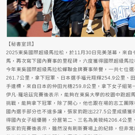
【秘書室訊】
2025東吳國際超級馬拉松，於11月30日完美落幕，
馬，再次寫下國內賽事的里程碑，六度獲得國際超級馬拉
今年東吳國際超級馬拉松蟬聯金牌賽事榮譽，一共七位選手達
261.7公里，拿下冠軍、日本選手福元翔輝254.9公里
手達標，來自日本的仲田光穗259.8公里，拿下女子組第一
伊凡·羅培茲完賽後表示，能夠在東吳大學的校園中跑超
挑戰，能夠拿下冠軍，除了開心，他也跟在場的志工團隊
國內選手部分也不遑多讓，張家鈞跑出227.5公里成績獲
得國內女子組優勝，分居第二、三名為黃筱純206.4公里、
張家鈞完賽後表示，雖然沒有刷新賽場上的紀錄，但非常