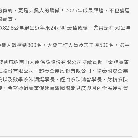
傳統，更是東吳人的驕傲！2025年成果輝煌，不但獲運
際賽事。
82.8公里跑出近年來24小時最佳成績。尤其是在50公里
人數達到800名，大會工作人員及志工達500名，選手
特別感謝南山人壽保險股份有限公司持續贊助「金牌賽事
王股份有限公司、超秦企業股份有限公司、揚秦國際企業
院以及數學系陳調鋌學長、經濟系陳鴻智學長、財精系陳
導，希望透過賽事促進臺灣國際能見度與國內全民運動發