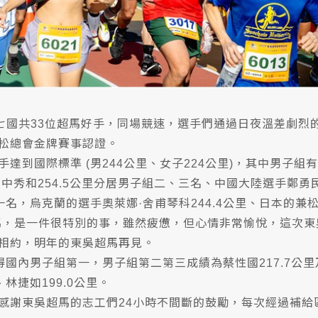
來自七國共33位超馬好手，同場競速，選手們通過日夜溫差劇
松總會金牌賽事認證。
到國際標準 (男244公里、女子224公里)，其中男子組
、田中秀和254.5公里分居男子組二、三名、中國大陸選手鄭勇
名，烏克蘭的選手奧萊娜·舍甫琴科244.4公里、日本的兼松
馬，是一件很特別的事，雖然疲憊，但心情非常愉悅，這次
相約，明年的東吳超馬再見。
得國內男子組第一，男子組第二第三成績為蔡性國217.7公里及
林捷如199.0公里。
感謝東吳超馬的志工們24小時不間斷的鼓勵，每次經過補給