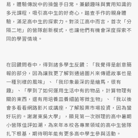
易，體驗傳說中的操盤手日常。兼顧趣味與實用知識的
多元課程，吸引高中生的好奇心，踏查手作的親身體
驗，滿足高中生的探索力。對淡江高中而言，首次「分
隔二地」的營隊創新模式，也讓他們有機會深度探索不
同的學習情境。
在回饋問卷中，得到諸多學生反饋：「我覺得是創意簡
報的部分，因為讓我更了解到通過圖片來傳遞故事也是
一種別樣的風味」、「我印象最深的是繪馬，很有
趣」、「學到了如何運用生活中有的物品，計算物理有
關的東西，還有用培養皿養細菌等微生物」、「我以後
會多看看網路影片或講座，了解股票市場投資，因為蠻
好玩的。謝謝東吳大學」，顯見第一次辦理的高中暑期
小營隊佳評如潮，為來年本校各專業領域的高中生營隊
扎下根基，期待明年能有更多高中學生參與活動。