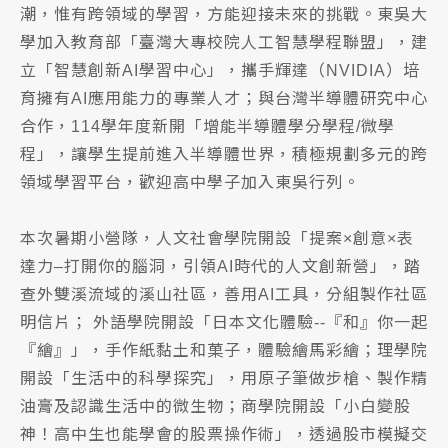
潮，惟有跨領域的學習，方能迎接未來的挑戰。東吳大
學加入教育部「臺灣大專校院人工智慧學程聯盟」，建
立「智慧創新AI學習中心」，攜手輝達（NVIDIA）培
育擁有AI應用能力的專業人才；與台灣半導體研究中心
合作，114學年度新開「增能半導體學分學程/微學
程」，讓學生提前進入半導體世界，積極規劃多元的跨
領域學習平台，歡迎高中學子加入東吳行列。
本次暑期小營隊，人文社會學院開設「提案×創意×表
達力–打開你的腦洞，引領AI時代的人文創新營」，踏
查外雙溪流域的溪山社區，善用AI工具，分組製作社區
明信片； 外語學院開設「日本文化體驗--『和』你一起
『繪』」，手作紙黏土和菓子，體驗繪馬彩繪；理學院
開設「生活中的科學探究」，用原子筆做步槍、製作精
油膏及認識生活中的微生物；商學院開設「小白變股
神！高中生也能學會的股票操作術」，透過股市模擬交