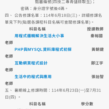
甄審編號(四技二專青儲錄取生)；
密碼：身分證字號後4碼。
四、 公告修課名單：114年6月18日(三)，詳細修課名
單見下列(點選各課程科目名稱可查閱修課名單)。
科目名稱 授課教師
用程式邏輯解決生活大小事
秦裕國
老師
PHP與MYSQL資料庫程式初探
黃朝鍵
老師
互動網頁程式設計
鄭江宇
老師
生活中的程式與應用
張詒智
老師
五、 暑期線上修課時間：114年6月23日(一)至7月31
日(四) 。
科目名稱 學分數