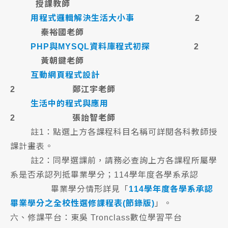
授課教師
用程式邏輯解決生活大小事
2
秦裕國老師
PHP與MYSQL資料庫程式初探
2
黃朝鍵老師
互動網頁程式設計
2 鄭江宇老師
生活中的程式與應用
2 張詒智老師
註1：點選上方各課程科目名稱可詳閱各科教師授
課計畫表。
註2：同學選課前，請務必查詢上方各課程所屬學
系是否承認列抵畢業學分；114學年度各學系承認
畢業學分情形詳見「
114學年度各學系承認
畢業學分之全校性選修課程表(節錄版)
」。
六、修課平台：東吳 Tronclass數位學習平台