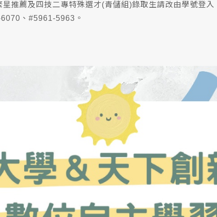
繁星推薦及四技二專特殊選才(青儲組)錄取生請改由學號登
070、#5961-5963。