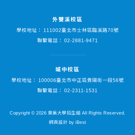
外雙溪校區
學校地址：
111002臺北市士林區臨溪路70號
聯繫電話：
02-2881-9471
城中校區
學校地址：
100006臺北市中正區貴陽街一段56號
聯繫電話：
02-2311-1531
Copyright ©
2026
東吳大學招生組
All Rights Reserved.
依據個人資料保護法，我們致力於保護您的個人資料並提供您對個人資料
網頁設計
by
iBest
的掌握。
按一下「全部接受」，代表您允許我們置放 Cookie 來提升您在本網站上
的使用體驗、協助我們分析網站效能和使用狀況，以及讓我們投放相關聯