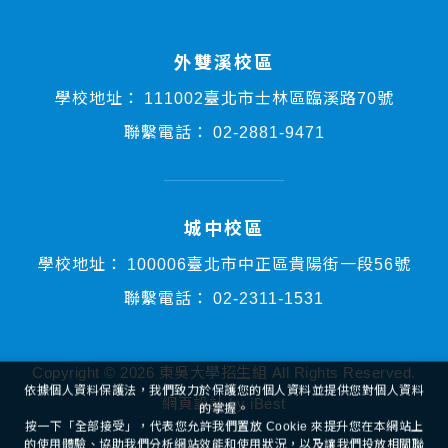
外雙溪校區
學校地址：
111002臺北市士林區臨溪路70號
聯繫電話：
02-2881-9471
城中校區
學校地址：
100006臺北市中正區貴陽街一段56號
依據個人資料保護法，我們致力於保護您的個人資料並提供您對個人資料
聯繫電話：
02-2311-1531
的掌握。
按一下「全部接受」，代表您允許我們置放 Cookie 來提升您在本網站上
的使用體驗、協助我們分析網站效能和使用狀況，以及讓我們投放相關聯
的行銷內容。
Copyright ©
2026
東吳大學招生組
All Rights Reserved.
您可以在下方管理 Cookie 設定。 按一下「確認」即代表您同意採用目前
的設定。
網頁設計
by
iBest
全部接受
管理Cookies