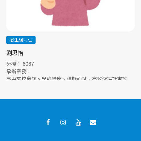
招生組同仁
劉思怡
李
分機： 6067
分
承辦業務：
承
高中來校參訪、學群講座、模擬面試、高教深耕計畫等
學