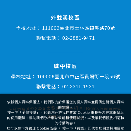
外雙溪校區
學校地址：
111002臺北市士林區臨溪路70號
聯繫電話：
02-2881-9471
城中校區
學校地址：
100006臺北市中正區貴陽街一段56號
依據個人資料保護法，我們致力於保護您的個人資料並提供您對個人資料
的掌握。
聯繫電話：
02-2311-1531
按一下「全部接受」，代表您允許我們置放 Cookie 來提升您在本網站上
的使用體驗、協助我們分析網站效能和使用狀況，以及讓我們投放相關聯
的行銷內容。
您可以在下方管理 Cookie 設定。 按一下「確認」即代表您同意採用目前
Copyright ©
2026
東吳大學招生組
All Rights Reserved.
的設定。
網頁設計
by
iBest
全部接受
管理Cookies