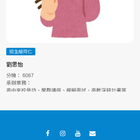
招生組同仁
劉思怡
李
分機： 6067
分
承辦業務：
承
高中來校參訪、學群講座、模擬面試、高教深耕計畫等
學