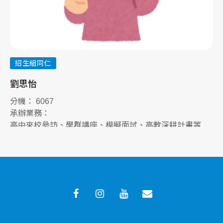
招生組同仁
劉思怡
李
分機： 6067
分
承辦業務：
承
高中來校參訪、學群講座、模擬面試、高教深耕計畫等
學