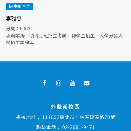
招生組同仁
李雅惠
周
分機：6063
分
承辦業務：碩博士班招生考試、轉學生招生、大學分發入
承
學招生業務等
大
外雙溪校區
學校地址：
111002臺北市士林區臨溪路70號
聯繫電話：
02-2881-9471