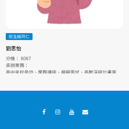
招生組同仁
劉思怡
李
分機： 6067
分
承辦業務：
承
高中來校參訪、學群講座、模擬面試、高教深耕計畫等
學